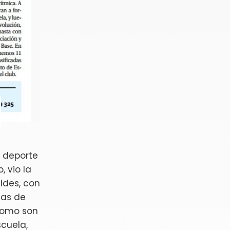
e deporte
 vio la
ldes, con
ñas de
 como son
cuela,