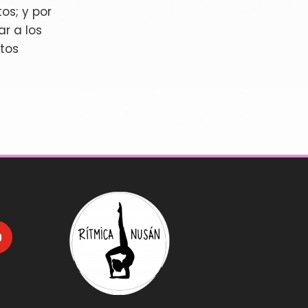
os; y por
r a los
tos